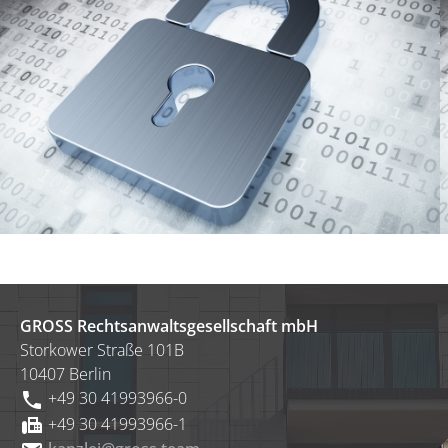
GROSS Rechtsanwaltsgesellschaft mbH
Storkower Straße 101B
10407 Berlin
+49 30 41993966-0
phone
+49 30 41993966-1
fax