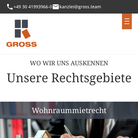
phone
mail
+49 30 41993966-0
kanzlei@gross.team
WO WIR UNS AUSKENNEN
Unsere Rechtsgebiete
Wohnraummietrecht